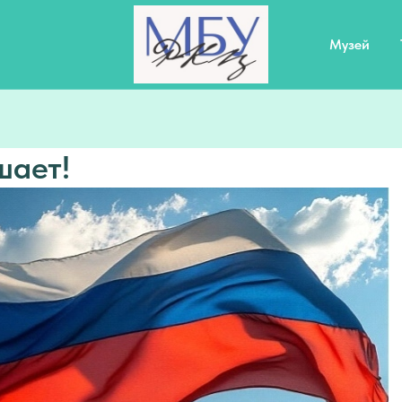
Музей
шает!