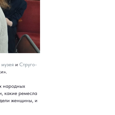
 музея
и
Струго-
и».
ях народных
и, какие ремесла
дели женщины, и