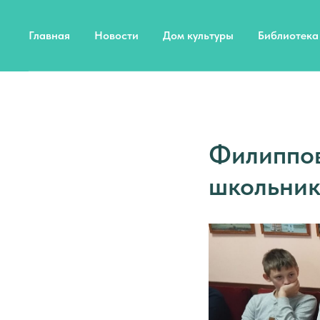
Главная
Новости
Дом культуры
Библиотека
Филиппов
школьник